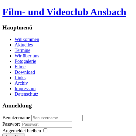
Film- und Videoclub Ansbach
Hauptmenü
Willkommen
Aktuelles
Termine
Wir über uns
Fotogalerie
Filme
Download
Links
Archiv
Impressum
Datenschutz
Anmeldung
Benutzername
Passwort
Angemeldet bleiben