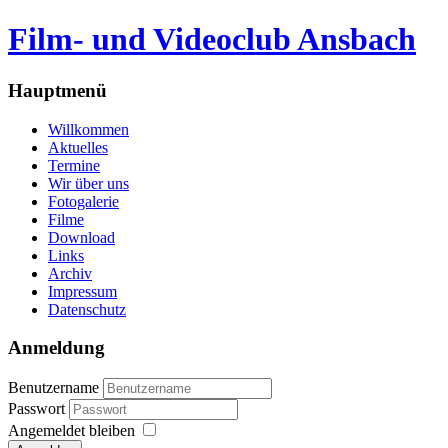
Film- und Videoclub Ansbach
Hauptmenü
Willkommen
Aktuelles
Termine
Wir über uns
Fotogalerie
Filme
Download
Links
Archiv
Impressum
Datenschutz
Anmeldung
Benutzername
Passwort
Angemeldet bleiben